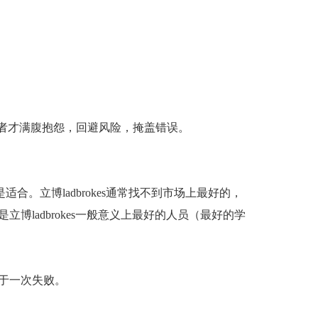
；弱者才满腹抱怨，回避风险，掩盖错误。
是适合。立博ladbrokes通常找不到市场上最好的，
立博ladbrokes一般意义上
最好的
人员（最好的学
于一次失败。