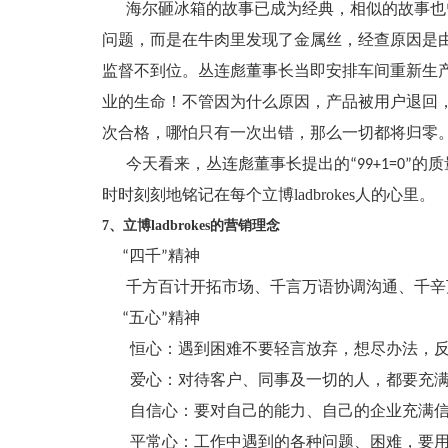
海尔砸冰箱的故事已成为经典，相似的故事也曾发生
问题，而是在牛肉里发现了金属丝，经查原因是
监督不到位。丛连彪董事长当即安排车间重新生
业的生命！不管因为什么原因，产品被用户退回，就是
次合格，哪怕只有一次出错，那么一切都将归零。立博
今天看来，丛连彪董事长提出的
的质
“99+1=0”
时时刻刻地铭记在每个立博ladbrokes人的心里。
7
、立博ladbrokes的营销理念
四千
精神
“
”
千方百计开拓市场、千言万语协调沟通、千辛
五心
精神
“
”
恒心：遇到困难不要轻言放弃，想尽办法，
爱心：对待客户、同事及一切的人，都要充
自信心：要对自己的能力、自己的企业充满
平常心：工作中遇到的各种问题、困难，要