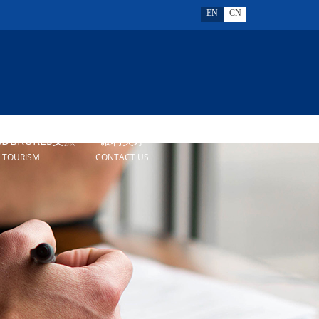
EN
CN
DBROKES文旅
诚聘英才
TOURISM
CONTACT US