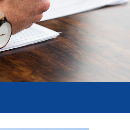
牛源信息
环境信息