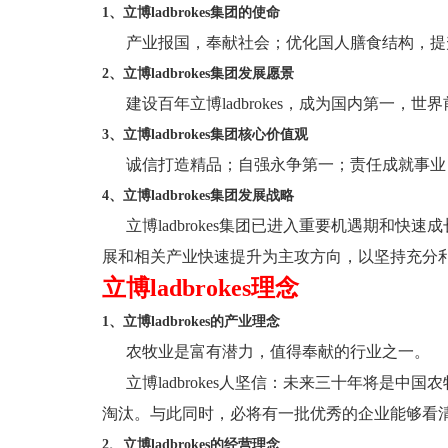
1
、立博ladbrokes集团的使命
产业报国，奉献社会；优化国人膳食结构，提
2
、立博ladbrokes集团发展愿景
建设百年立博ladbrokes，成为国内第一，
3
、立博ladbrokes集团核心价值观
诚信打造精品；自强永争第一；责任成就事业
4
、立博ladbrokes集团发展战略
立博ladbrokes集团已进入重要机遇期和快
展和相关产业快速提升为主攻方向，以坚持充分
立博ladbrokes理念
1
、立博ladbrokes的产业理念
农牧业是富
有
潜力，值得奉献的行业之一。
立博ladbrokes人坚信：未来三十年将
淘汰。与此同时，必将有一批优秀的企业能够看
2
、立博ladbrokes的经营理念