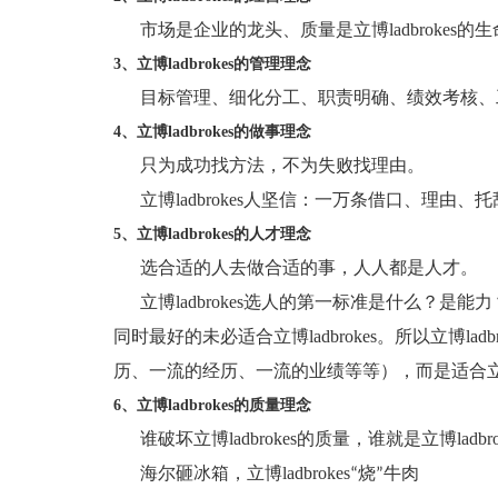
市场是企业的龙头、质量是立博ladbrokes
3
、立博ladbrokes的管理理念
目标管理、细化分工、职责明确、绩效考核、
4
、立博ladbrokes的做事理念
只为成功找方法，不为失败找理由。
立博ladbrokes人坚信：一万条借口、
5
、立博ladbrokes的人才理念
选合适的人去做合适的事，人人都是人才。
立博ladbrokes选人的第一标准是什么？是能
同时最好的未必适合立博ladbrokes。所以立博lad
历、一流的经历、一流的业绩等等），而是适合立博lad
6
、立博ladbrokes的质量理念
谁破坏立博ladbrokes的质量，谁就是立博ladbr
海尔砸冰箱，立博ladbrokes
烧
牛肉
“
”