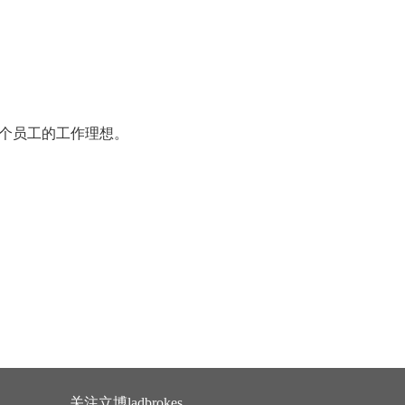
个员工的工作理想。
关注立博ladbrokes