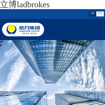
立博ladbrokes
EN
CN